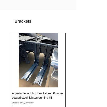
Brackets
Adjustable tool box bracket set, Powder
coated steel fitting/mounting kit
Precio de oferta
Desde
169,99 GBP