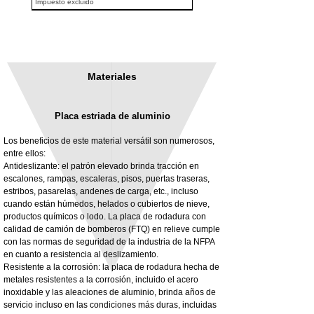
Impuesto excluido
Materiales
Placa estriada de aluminio
Los beneficios de este material versátil son numerosos,
entre ellos:
Antideslizante: el patrón elevado brinda tracción en
escalones, rampas, escaleras, pisos, puertas traseras,
3MM Powder coated steel horizontal
Adjustable rear cab module bracket,
estribos, pasarelas, andenes de carga, etc., incluso
fitting kit, toolbox bracket set with
Powder coated steel fitting/mounting kit
cuando están húmedos, helados o cubiertos de nieve,
washers
Precio
980,00 GBP
productos químicos o lodo. La placa de rodadura con
Precio de oferta
Desde
32,28 GBP
calidad de camión de bomberos (FTQ) en relieve cumple
Impuesto excluido
con las normas de seguridad de la industria de la NFPA
Impuesto excluido
en cuanto a resistencia al deslizamiento.
Resistente a la corrosión: la placa de rodadura hecha de
metales resistentes a la corrosión, incluido el acero
inoxidable y las aleaciones de aluminio, brinda años de
servicio incluso en las condiciones más duras, incluidas