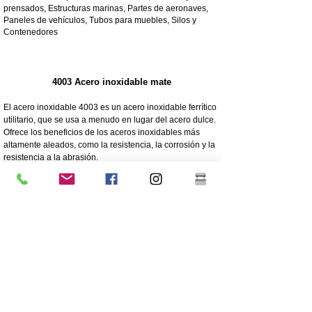
prensados, Estructuras marinas, Partes de aeronaves,
Paneles de vehículos, Tubos para muebles, Silos y
Contenedores
4003 Acero inoxidable mate
El acero inoxidable 4003 es un acero inoxidable ferrítico
utilitario, que se usa a menudo en lugar del acero dulce.
Ofrece los beneficios de los aceros inoxidables más
altamente aleados, como la resistencia, la corrosión y la
resistencia a la abrasión.
250 veces mayor resistencia a la corrosión que el acero
dulce
Resistencia a la corrosión/abrasión
Económico: bajo costo inicial, bajo mantenimiento
Alta resistencia
Excelente resistencia al impacto
Grado más barato de acero inoxidable
Menor contenido de níquel que el acero inoxidable de
grado 304 de grado superior
El recubrimiento es muy recomendable para la
longevidad.
Gran robustez/no flexible