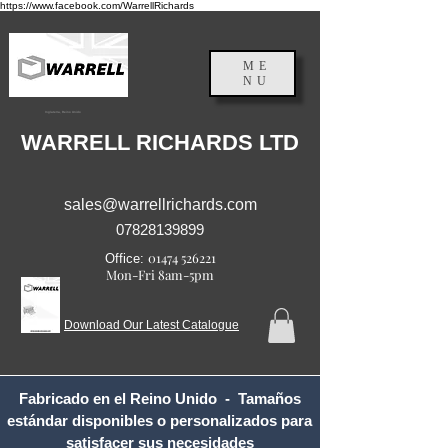
https://www.facebook.com/WarrellRichards
ME
NU
Inglaterra, Reino Unido
WARRELL RICHARDS LTD
sales@warrellrichards.com
07828139899
01474 526221
Office:
Mon-Fri 8am-5pm
Download Our Latest Catalogue
Fabricado en el Reino Unido - Tamaños
estándar disponibles o personalizados para
satisfacer sus necesidades