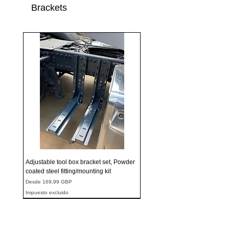
Brackets
Adjustable tool box bracket set, Powder
coated steel fitting/mounting kit
Precio de oferta
Desde
169,99 GBP
Impuesto excluido