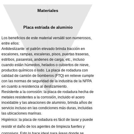
Materiales
Placa estriada de aluminio
Los beneficios de este material versátil son numerosos,
entre ellos:
Antideslizante: el patrón elevado brinda tracción en
escalones, rampas, escaleras, pisos, puertas traseras,
3MM Powder coated steel horizontal
Adjustable rear cab module bracket,
estribos, pasarelas, andenes de carga, etc., incluso
fitting kit, toolbox bracket set with
Powder coated steel fitting/mounting kit
cuando están húmedos, helados o cubiertos de nieve,
washers
Precio
980,00 GBP
productos químicos o lodo. La placa de rodadura con
Precio de oferta
Desde
32,28 GBP
calidad de camión de bomberos (FTQ) en relieve cumple
Impuesto excluido
con las normas de seguridad de la industria de la NFPA
Impuesto excluido
en cuanto a resistencia al deslizamiento.
Resistente a la corrosión: la placa de rodadura hecha de
metales resistentes a la corrosión, incluido el acero
inoxidable y las aleaciones de aluminio, brinda años de
servicio incluso en las condiciones más duras, incluidas
las ubicaciones marinas.
Higiénico: la placa de rodadura es fácil de lavar y puede
resistir el daño de los agentes de limpieza fuertes y
corrosivos. Esto lo hace ideal para áreas donde se