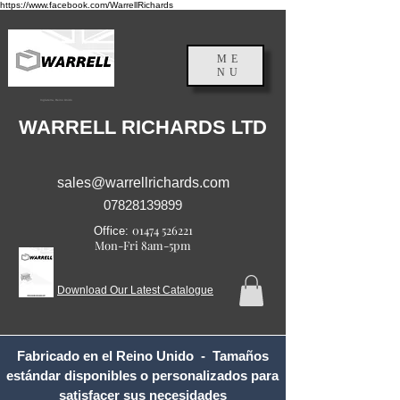
https://www.facebook.com/WarrellRichards
ME
NU
Inglaterra, Reino Unido
WARRELL RICHARDS LTD
sales@warrellrichards.com
07828139899
01474 526221
Office:
Mon-Fri 8am-5pm
Download Our Latest Catalogue
Fabricado en el Reino Unido - Tamaños
estándar disponibles o personalizados para
satisfacer sus necesidades