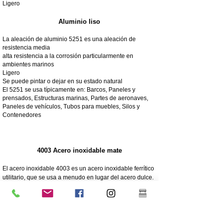
Ligero
Aluminio liso
La aleación de aluminio 5251 es una aleación de
resistencia media
alta resistencia a la corrosión particularmente en
ambientes marinos
Ligero
Se puede pintar o dejar en su estado natural
El 5251 se usa típicamente en: Barcos, Paneles y
prensados, Estructuras marinas, Partes de aeronaves,
Paneles de vehículos, Tubos para muebles, Silos y
Contenedores
4003 Acero inoxidable mate
El acero inoxidable 4003 es un acero inoxidable ferrítico
utilitario, que se usa a menudo en lugar del acero dulce.
Ofrece los beneficios de los aceros inoxidables más
altamente aleados, como la resistencia, la corrosión y la
resistencia a la abrasión.
250 veces mayor resistencia a la corrosión que el acero
dulce