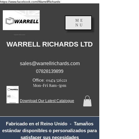
https://www.facebook.com/WarrellRichards
ME
NU
Inglaterra, Reino Unido
WARRELL RICHARDS LTD
sales@warrellrichards.com
07828139899
01474 526221
Office:
Mon-Fri 8am-5pm
Download Our Latest Catalogue
Fabricado en el Reino Unido - Tamaños
estándar disponibles o personalizados para
satisfacer sus necesidades