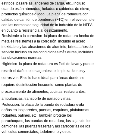
3MM Powder coated steel horizontal
Adjustable rear cab module bracket,
estribos, pasarelas, andenes de carga, etc., incluso
fitting kit, toolbox bracket set with
Powder coated steel fitting/mounting kit
cuando están húmedos, helados o cubiertos de nieve,
washers
Precio
980,00 GBP
productos químicos o lodo. La placa de rodadura con
Precio de oferta
Desde
32,28 GBP
calidad de camión de bomberos (FTQ) en relieve cumple
Impuesto excluido
con las normas de seguridad de la industria de la NFPA
Impuesto excluido
en cuanto a resistencia al deslizamiento.
Resistente a la corrosión: la placa de rodadura hecha de
metales resistentes a la corrosión, incluido el acero
inoxidable y las aleaciones de aluminio, brinda años de
servicio incluso en las condiciones más duras, incluidas
las ubicaciones marinas.
Higiénico: la placa de rodadura es fácil de lavar y puede
resistir el daño de los agentes de limpieza fuertes y
corrosivos. Esto lo hace ideal para áreas donde se
requiere desinfección frecuente, como plantas de
procesamiento de alimentos, cocinas, restaurantes,
ambulancias, transporte de ganado y más.
Protección: la placa de la banda de rodadura evita
daños en las paredes, puertas, esquinas, plataformas
rodantes, patines, etc. También protege los
parachoques, las bandas de rodadura, las cajas de los
camiones, las puertas traseras y las carrocerías de los
vehículos comerciales, todoterreno y otros.