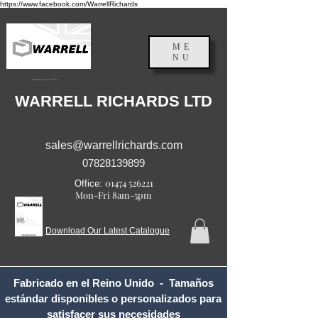
https://www.facebook.com/WarrellRichards
ME
NU
Inglaterra, Reino Unido
WARRELL RICHARDS LTD
sales@warrellrichards.com
07828139899
01474 526221
Office:
Mon-Fri 8am-5pm
Download Our Latest Catalogue
Fabricado en el Reino Unido - Tamaños
estándar disponibles o personalizados para
satisfacer sus necesidades