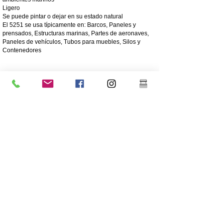
Ligero
Se puede pintar o dejar en su estado natural
El 5251 se usa típicamente en: Barcos, Paneles y
prensados, Estructuras marinas, Partes de aeronaves,
Paneles de vehículos, Tubos para muebles, Silos y
Contenedores
4003 Acero inoxidable mate
El acero inoxidable 4003 es un acero inoxidable ferrítico
utilitario, que se usa a menudo en lugar del acero dulce.
Ofrece los beneficios de los aceros inoxidables más
altamente aleados, como la resistencia, la corrosión y la
resistencia a la abrasión.
250 veces mayor resistencia a la corrosión que el acero
dulce
Resistencia a la corrosión/abrasión
Económico: bajo costo inicial, bajo mantenimiento
Alta resistencia
Excelente resistencia al impacto
Grado más barato de acero inoxidable
Menor contenido de níquel que el acero inoxidable de
grado 304 de grado superior