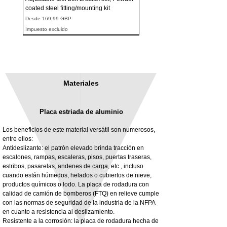
coated steel fitting/mounting kit
Precio de oferta
Desde
169,99 GBP
Impuesto excluido
Materiales
Placa estriada de aluminio
Los beneficios de este material versátil son numerosos,
entre ellos:
Antideslizante: el patrón elevado brinda tracción en
escalones, rampas, escaleras, pisos, puertas traseras,
3MM Powder coated steel horizontal
Adjustable rear cab module bracket,
estribos, pasarelas, andenes de carga, etc., incluso
fitting kit, toolbox bracket set with
Powder coated steel fitting/mounting kit
cuando están húmedos, helados o cubiertos de nieve,
washers
Precio
980,00 GBP
productos químicos o lodo. La placa de rodadura con
Precio de oferta
Desde
32,28 GBP
calidad de camión de bomberos (FTQ) en relieve cumple
Impuesto excluido
con las normas de seguridad de la industria de la NFPA
Impuesto excluido
en cuanto a resistencia al deslizamiento.
Resistente a la corrosión: la placa de rodadura hecha de