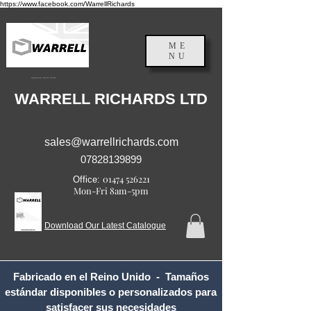
https://www.facebook.com/WarrellRichards
ME
NU
Inglaterra, Reino Unido
WARRELL RICHARDS LTD
sales@warrellrichards.com
07828139899
01474 526221
Office:
Mon-Fri 8am-5pm
Download Our Latest Catalogue
Fabricado en el Reino Unido - Tamaños
estándar disponibles o personalizados para
satisfacer sus necesidades