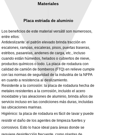
Materiales
Placa estriada de aluminio
Los beneficios de este material versátil son numerosos,
entre ellos:
Antideslizante: el patrón elevado brinda tracción en
escalones, rampas, escaleras, pisos, puertas traseras,
3MM Powder coated steel horizontal
Adjustable rear cab module bracket,
estribos, pasarelas, andenes de carga, etc., incluso
fitting kit, toolbox bracket set with
Powder coated steel fitting/mounting kit
cuando están húmedos, helados o cubiertos de nieve,
washers
Precio
980,00 GBP
productos químicos o lodo. La placa de rodadura con
Precio de oferta
Desde
32,28 GBP
calidad de camión de bomberos (FTQ) en relieve cumple
Impuesto excluido
con las normas de seguridad de la industria de la NFPA
Impuesto excluido
en cuanto a resistencia al deslizamiento.
Resistente a la corrosión: la placa de rodadura hecha de
metales resistentes a la corrosión, incluido el acero
inoxidable y las aleaciones de aluminio, brinda años de
servicio incluso en las condiciones más duras, incluidas
las ubicaciones marinas.
Higiénico: la placa de rodadura es fácil de lavar y puede
resistir el daño de los agentes de limpieza fuertes y
corrosivos. Esto lo hace ideal para áreas donde se
requiere desinfección frecuente, como plantas de