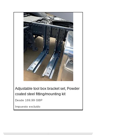
Adjustable tool box bracket set, Powder
coated steel fitting/mounting kit
Precio de oferta
Desde
169,99 GBP
Impuesto excluido