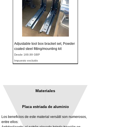
Adjustable tool box bracket set, Powder
coated steel fitting/mounting kit
Precio de oferta
Desde
169,99 GBP
Impuesto excluido
Materiales
Placa estriada de aluminio
Los beneficios de este material versátil son numerosos,
entre ellos:
Antideslizante: el patrón elevado brinda tracción en