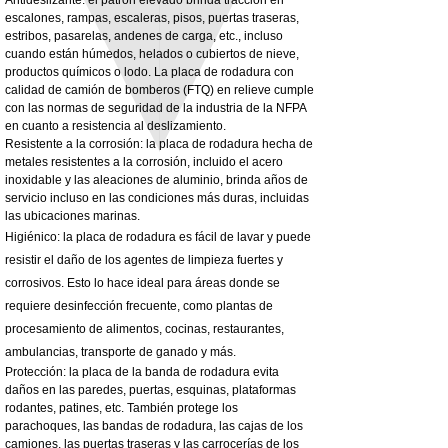
escalones, rampas, escaleras, pisos, puertas traseras,
3MM Powder coated steel horizontal
Adjustable rear cab module bracket,
estribos, pasarelas, andenes de carga, etc., incluso
fitting kit, toolbox bracket set with
Powder coated steel fitting/mounting kit
cuando están húmedos, helados o cubiertos de nieve,
washers
Precio
980,00 GBP
productos químicos o lodo. La placa de rodadura con
Precio de oferta
Desde
32,28 GBP
calidad de camión de bomberos (FTQ) en relieve cumple
Impuesto excluido
con las normas de seguridad de la industria de la NFPA
Impuesto excluido
en cuanto a resistencia al deslizamiento.
Resistente a la corrosión: la placa de rodadura hecha de
metales resistentes a la corrosión, incluido el acero
inoxidable y las aleaciones de aluminio, brinda años de
servicio incluso en las condiciones más duras, incluidas
las ubicaciones marinas.
Higiénico: la placa de rodadura es fácil de lavar y puede
resistir el daño de los agentes de limpieza fuertes y
corrosivos. Esto lo hace ideal para áreas donde se
requiere desinfección frecuente, como plantas de
procesamiento de alimentos, cocinas, restaurantes,
ambulancias, transporte de ganado y más.
Protección: la placa de la banda de rodadura evita
daños en las paredes, puertas, esquinas, plataformas
rodantes, patines, etc. También protege los
parachoques, las bandas de rodadura, las cajas de los
camiones, las puertas traseras y las carrocerías de los