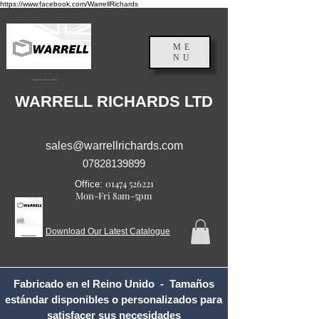
https://www.facebook.com/WarrellRichards
ME
NU
Inglaterra, Reino Unido
WARRELL RICHARDS LTD
sales@warrellrichards.com
07828139899
01474 526221
Office:
Mon-Fri 8am-5pm
Download Our Latest Catalogue
Fabricado en el Reino Unido - Tamaños
estándar disponibles o personalizados para
satisfacer sus necesidades