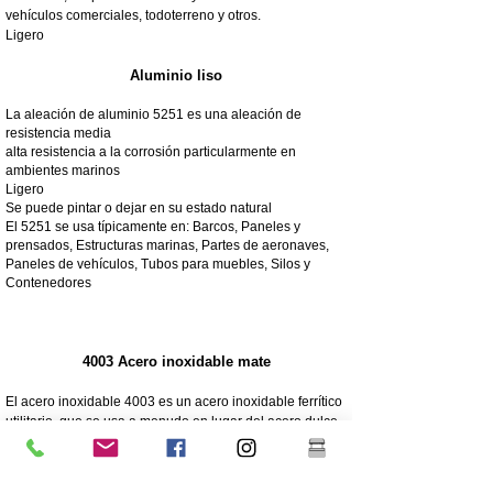
vehículos comerciales, todoterreno y otros.
Ligero
Aluminio liso
La aleación de aluminio 5251 es una aleación de
resistencia media
alta resistencia a la corrosión particularmente en
ambientes marinos
Ligero
Se puede pintar o dejar en su estado natural
El 5251 se usa típicamente en: Barcos, Paneles y
prensados, Estructuras marinas, Partes de aeronaves,
Paneles de vehículos, Tubos para muebles, Silos y
Contenedores
4003 Acero inoxidable mate
El acero inoxidable 4003 es un acero inoxidable ferrítico
utilitario, que se usa a menudo en lugar del acero dulce.
Ofrece los beneficios de los aceros inoxidables más
altamente aleados, como la resistencia, la corrosión y la
resistencia a la abrasión.