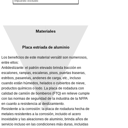
Impuesto excluido
Materiales
Placa estriada de aluminio
Los beneficios de este material versátil son numerosos,
entre ellos:
Antideslizante: el patrón elevado brinda tracción en
escalones, rampas, escaleras, pisos, puertas traseras,
3MM Powder coated steel horizontal
Adjustable rear cab module bracket,
estribos, pasarelas, andenes de carga, etc., incluso
fitting kit, toolbox bracket set with
Powder coated steel fitting/mounting kit
cuando están húmedos, helados o cubiertos de nieve,
washers
Precio
980,00 GBP
productos químicos o lodo. La placa de rodadura con
Precio de oferta
Desde
32,28 GBP
calidad de camión de bomberos (FTQ) en relieve cumple
Impuesto excluido
con las normas de seguridad de la industria de la NFPA
Impuesto excluido
en cuanto a resistencia al deslizamiento.
Resistente a la corrosión: la placa de rodadura hecha de
metales resistentes a la corrosión, incluido el acero
inoxidable y las aleaciones de aluminio, brinda años de
servicio incluso en las condiciones más duras, incluidas