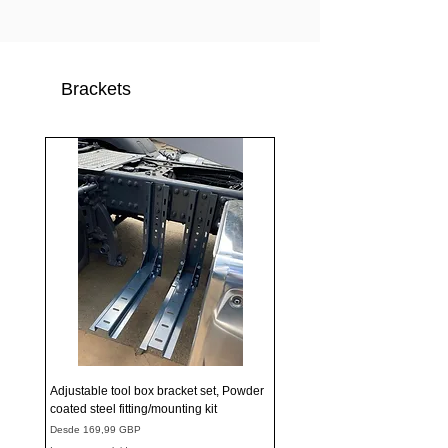
Brackets
Adjustable tool box bracket set, Powder
coated steel fitting/mounting kit
Precio de oferta
Desde
169,99 GBP