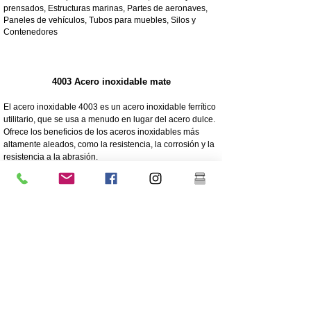
prensados, Estructuras marinas, Partes de aeronaves,
Paneles de vehículos, Tubos para muebles, Silos y
Contenedores
4003 Acero inoxidable mate
El acero inoxidable 4003 es un acero inoxidable ferrítico
utilitario, que se usa a menudo en lugar del acero dulce.
Ofrece los beneficios de los aceros inoxidables más
altamente aleados, como la resistencia, la corrosión y la
resistencia a la abrasión.
250 veces mayor resistencia a la corrosión que el acero
dulce
Resistencia a la corrosión/abrasión
Económico: bajo costo inicial, bajo mantenimiento
Alta resistencia
Excelente resistencia al impacto
Grado más barato de acero inoxidable
Menor contenido de níquel que el acero inoxidable de
grado 304 de grado superior
El recubrimiento es muy recomendable para la
longevidad.
Gran robustez/no flexible