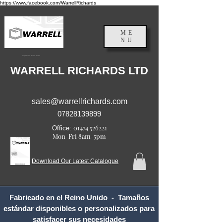
https://www.facebook.com/WarrellRichards
ME
NU
Inglaterra, Reino Unido
WARRELL RICHARDS LTD
sales@warrellrichards.com
07828139899
01474 526221
Office:
Mon-Fri 8am-5pm
Download Our Latest Catalogue
Fabricado en el Reino Unido - Tamaños
estándar disponibles o personalizados para
satisfacer sus necesidades