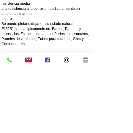
resistencia media
alta resistencia a la corrosión particularmente en
ambientes marinos
Ligero
Se puede pintar o dejar en su estado natural
El 5251 se usa típicamente en: Barcos, Paneles y
prensados, Estructuras marinas, Partes de aeronaves,
Paneles de vehículos, Tubos para muebles, Silos y
Contenedores
4003 Acero inoxidable mate
El acero inoxidable 4003 es un acero inoxidable ferrítico
utilitario, que se usa a menudo en lugar del acero dulce.
Ofrece los beneficios de los aceros inoxidables más
altamente aleados, como la resistencia, la corrosión y la
resistencia a la abrasión.
250 veces mayor resistencia a la corrosión que el acero
dulce
Resistencia a la corrosión/abrasión
Económico: bajo costo inicial, bajo mantenimiento
Alta resistencia
Excelente resistencia al impacto