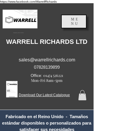
https://www.facebook.com/WarrellRichards
ME
NU
Inglaterra, Reino Unido
WARRELL RICHARDS LTD
sales@warrellrichards.com
07828139899
01474 526221
Office:
Mon-Fri 8am-5pm
Download Our Latest Catalogue
Fabricado en el Reino Unido - Tamaños
estándar disponibles o personalizados para
satisfacer sus necesidades