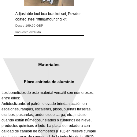
Adjustable tool box bracket set, Powder
coated steel fitting/mounting kit
Precio de oferta
Desde
169,99 GBP
Impuesto excluido
Materiales
Placa estriada de aluminio
Los beneficios de este material versátil son numerosos,
entre ellos:
Antideslizante: el patrón elevado brinda tracción en
escalones, rampas, escaleras, pisos, puertas traseras,
3MM Powder coated steel horizontal
Adjustable rear cab module bracket,
estribos, pasarelas, andenes de carga, etc., incluso
fitting kit, toolbox bracket set with
Powder coated steel fitting/mounting kit
cuando están húmedos, helados o cubiertos de nieve,
washers
Precio
980,00 GBP
productos químicos o lodo. La placa de rodadura con
Precio de oferta
Desde
32,28 GBP
calidad de camión de bomberos (FTQ) en relieve cumple
Impuesto excluido
con las normas de seguridad de la industria de la NFPA
Impuesto excluido