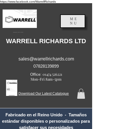
https://www.facebook.com/WarrellRichards
ME
NU
Inglaterra, Reino Unido
WARRELL RICHARDS LTD
sales@warrellrichards.com
07828139899
01474 526221
Office:
Mon-Fri 8am-5pm
Download Our Latest Catalogue
Fabricado en el Reino Unido - Tamaños
estándar disponibles o personalizados para
satisfacer sus necesidades