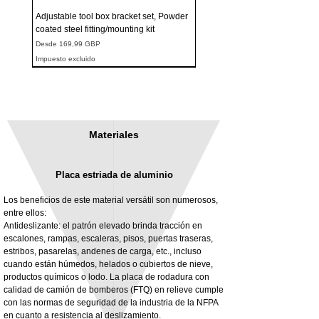
Adjustable tool box bracket set, Powder
coated steel fitting/mounting kit
Precio de oferta
Desde
169,99 GBP
Impuesto excluido
Materiales
Placa estriada de aluminio
Los beneficios de este material versátil son numerosos,
entre ellos:
Antideslizante: el patrón elevado brinda tracción en
escalones, rampas, escaleras, pisos, puertas traseras,
3MM Powder coated steel horizontal
Adjustable rear cab module bracket,
estribos, pasarelas, andenes de carga, etc., incluso
fitting kit, toolbox bracket set with
Powder coated steel fitting/mounting kit
cuando están húmedos, helados o cubiertos de nieve,
washers
Precio
980,00 GBP
productos químicos o lodo. La placa de rodadura con
Precio de oferta
Desde
32,28 GBP
calidad de camión de bomberos (FTQ) en relieve cumple
Impuesto excluido
con las normas de seguridad de la industria de la NFPA
Impuesto excluido
en cuanto a resistencia al deslizamiento.