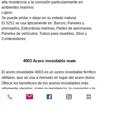
alta resistencia a la corrosión particularmente en
ambientes marinos
Ligero
Se puede pintar o dejar en su estado natural
El 5251 se usa típicamente en: Barcos, Paneles y
prensados, Estructuras marinas, Partes de aeronaves,
Paneles de vehículos, Tubos para muebles, Silos y
Contenedores
4003 Acero inoxidable mate
El acero inoxidable 4003 es un acero inoxidable ferrítico
utilitario, que se usa a menudo en lugar del acero dulce.
Ofrece los beneficios de los aceros inoxidables más
altamente aleados, como la resistencia, la corrosión y la
resistencia a la abrasión.
250 veces mayor resistencia a la corrosión que el acero
dulce
Resistencia a la corrosión/abrasión
Económico: bajo costo inicial, bajo mantenimiento
Alta resistencia
Excelente resistencia al impacto
Grado más barato de acero inoxidable